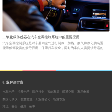
二氧化碳传感器在汽车空调控制系统中的重要应用
汽车空调控制系统是对车厢内空气进行制冷、加热、换气和净化的装置，
能降低驾驶员的疲劳强度，保障行车安全，同时为车内人员提供舒适的乘
车环境，是衡量汽车功能是否齐全的标志之一。
行业解决方案
汽车电子
消费电子
医疗行业
智能家居
暖通空调
家用电器
数据记录仪
智慧能源
工业自动化
智慧农业
环境
安全
健康
效率