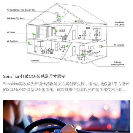
Sensirion打破CO₂传感器尺寸限制
Sensirion再次成为环境传感器解决方案创新先锋，推出占地仅需1平方厘米
的SCD4x创新微型CO₂传感器。此次颠覆性创新以光声传感器技术为原
理，尺寸降至最小的同时保证性能最优化，为更多集成和应用开辟新的空
间。SCD4x具有无与伦比的高性价比，尤其适合批量生产和成本敏感应
用。