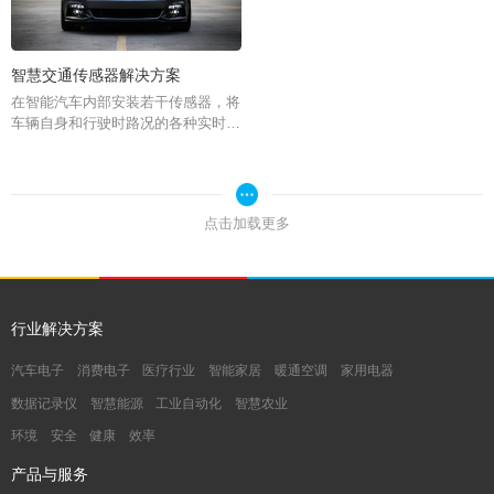
智慧交通传感器解决方案
在智能汽车内部安装若干传感器，将
车辆自身和行驶时路况的各种实时数
据传给云端的交通安全管理平台，以
便及时预警，减少交通事故的发生。
智慧交通对城市每天产生的海量交通
数据进行处理、分析和存储，为公众
点击加载更多
提供更准确全面的路况信息服务，为
智能驾驶护航，它涵盖车联网等关于
交通的方方面面，让我们的出行更安
全、便捷。
行业解决方案
汽车电子
消费电子
医疗行业
智能家居
暖通空调
家用电器
数据记录仪
智慧能源
工业自动化
智慧农业
环境
安全
健康
效率
产品与服务