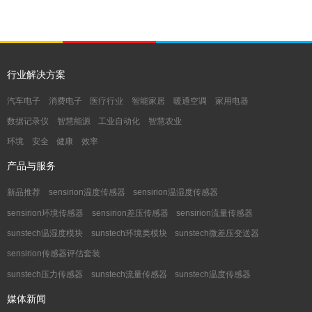
间。SCD4x具有无与伦比的高性价比，尤其适合批量生产和成本敏感应
用。
行业解决方案
汽车电子
消费电子
医疗行业
智能家居
暖通空调
家用电器
数据记录仪
智慧能源
工业自动化
智慧农业
环境
安全
健康
效率
产品与服务
新品推荐
sensirion温度传感器
sensirion温湿度传感器
sensirion环境传感器
sensirion差压传感器
sensirion流量传感器
sunstech温湿度模块
sunstech环境类模块
sunstech微差压变送器
sensirion传感器评估套装
sunstech压力传感器
sunstech流量传感器
sunstech温度传感器
媒体新闻