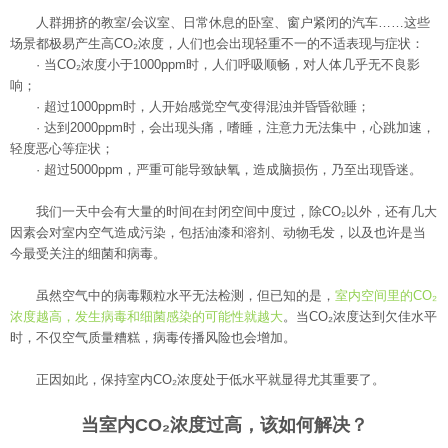
人群拥挤的教室/会议室、日常休息的卧室、窗户紧闭的汽车……这些
场景都极易产生高CO₂浓度，人们也会出现轻重不一的不适表现与症状：
· 当CO₂浓度小于1000ppm时，人们呼吸顺畅，对人体几乎无不良影
响；
· 超过1000ppm时，人开始感觉空气变得混浊并昏昏欲睡；
· 达到2000ppm时，会出现头痛，嗜睡，注意力无法集中，心跳加速，
轻度恶心等症状；
· 超过5000ppm，严重可能导致缺氧，造成脑损伤，乃至出现昏迷。
我们一天中会有大量的时间在封闭空间中度过，除CO₂以外，还有几大
因素会对室内空气造成污染，包括油漆和溶剂、动物毛发，以及也许是当
今最受关注的细菌和病毒。
虽然空气中的病毒颗粒水平无法检测，但已知的是，
室内空间里的CO₂
浓度越高，发生病毒和细菌感染的可能性就越大
。当CO₂浓度达到欠佳水平
时，不仅空气质量糟糕，病毒传播风险也会增加。
正因如此，保持室内CO₂浓度处于低水平就显得尤其重要了。
当室内CO₂浓度过高，该如何解决？