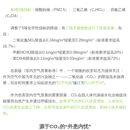
新增3项指标
：细颗粒物（PM2.5）、三氯乙烯（C₂HCl₃）、四氯乙烯
（C₂Cl4）。
调整了5项化学性指标的限值，有
三项关键参数进行了限值缩紧
，包
括：
· 二氧化氮NO₂限值从0.24mg/m³缩紧至0.20mg/m³（标准要求提高
16.7%）
· 甲醛HCHO限值从0.1mg/m³缩紧至0.08mg/m³（标准要求提高20%）
· 苯C6H6限值从0.11mg/m³缩紧至0.03mg/m³（标准要求提高73%）
在新版《室内空气质量标准》中，一个细微的改变却尤为值得关注：
作为空气中最为常见的污染物之一 ——二氧化碳（CO₂）的限值虽未做调
整，但在时间要求上却由原先的“
日平均值
”修订为“
1小时平均
”。
作为危害室内空气质量的重要因素，CO₂会因人体代谢碳水化合物提供
能量而自然产生并通过呼吸排出。
如果空气中的CO₂浓度增加，人体排出
CO₂的量也会随之下降，从而导致血液中的CO₂浓度增加，影响人体关键机
能
。
源于CO₂的“外患内忧”